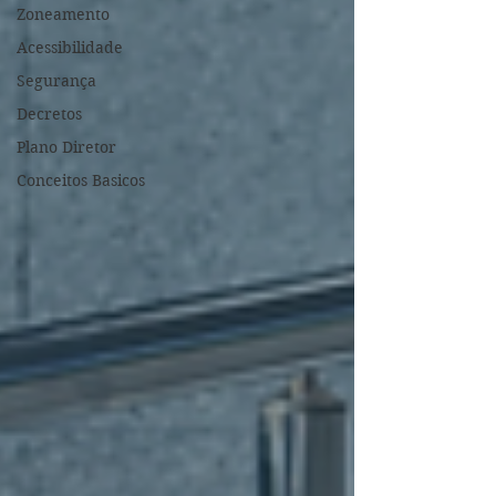
Zoneamento
Acessibilidade
Segurança
Decretos
Plano Diretor
Conceitos Basicos