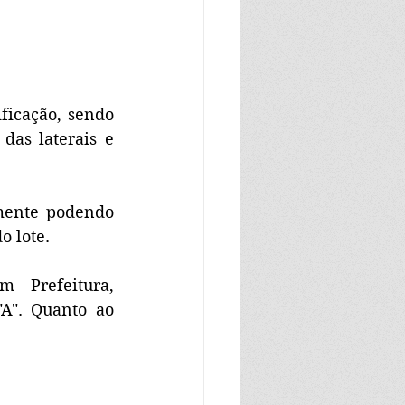
ficação, sendo 
as laterais e 
mente podendo 
o lote. 
 Prefeitura, 
A". Quanto ao 