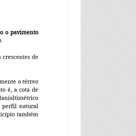
o o pavimento 
.
 crescentes de 
mente o térreo 
o é, a cota de 
nialtimétrico 
perfil natural 
nicípio também 