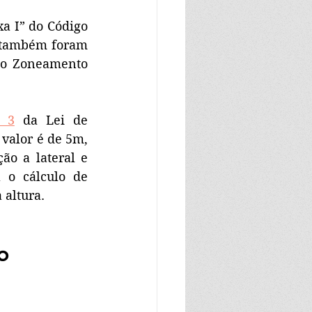
a I” do Código 
 também foram 
no Zoneamento 
 3
 da Lei de 
valor é de 5m, 
o a lateral e 
o cálculo de 
altura.
o 