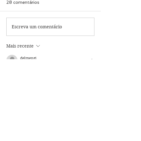
28 comentários
Escreva um comentário
Mais recente
delmengi
30 de mar. de 2025
Em um projeto de reforma com 
aumento de área de um edifício 
residencial com 11 pavimentos, alvará 
de aprovação emitido em 1985 e o 
"habite-se" emitido em 1988, onde a 
área a ser aumentada não ultrapassa 
20% da área total construída e 
aprovada, é obrigatório o atendimento 
da T.P.?
Haja visto que a área permeável 
existente não atende o mínimo que o 